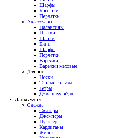
Шарфы
Косынки
Перчатки
Аксессуары
Палантины
Платки
Шапки
Бини
Шарфы
Перчатки
Варежки
Варежки меховые
Для ног
Носки
Теплые гольфы
Гетры
Домашняя обувь
Для мужчин
Одежда
Свитеры
Джемперы
Пуловеры
Кардиганы
Жилеты