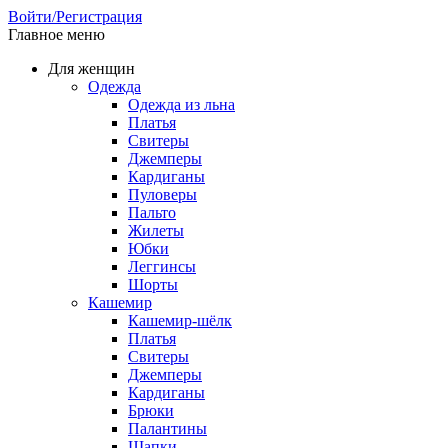
Войти/Регистрация
Главное меню
Для женщин
Одежда
Одежда из льна
Платья
Свитеры
Джемперы
Кардиганы
Пуловеры
Пальто
Жилеты
Юбки
Леггинсы
Шорты
Кашемир
Кашемир-шёлк
Платья
Свитеры
Джемперы
Кардиганы
Брюки
Палантины
Шапки