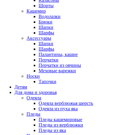
Кальсоны
Шорты
Кашемир
Водолазки
Брюки
Шапки
Шарфы
Аксессуары
Шапки
Шарфы
Палантины, кашне
Перчатки
Перчатки из овчины
Меховые варежки
Носки
Тапочки
Детям
Для дома и здоровья
Одеяла
Одеяла верблюжья шерсть
Одеяла из пуха яка
Пледы
Пледы кашемировые
Пледы из верблюжки
Пледы из яка