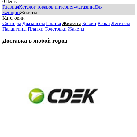
0
Items
Главная
Каталог товаров интернет-магазина
Для
женщин
Жилеты
Категории
Свитеры
Джемперы
Платья
Жилеты
Брюки
Юбки
Легинсы
Палантины
Платки
Толстовки
Жакеты
Доставка в любой город