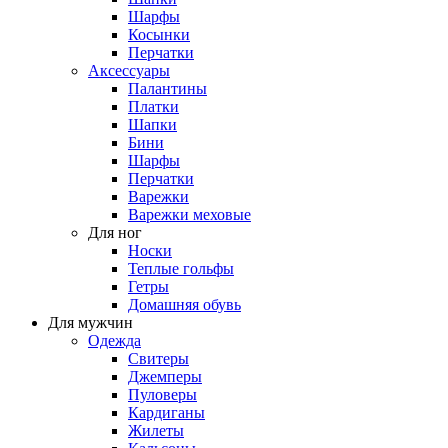
Шарфы
Косынки
Перчатки
Аксессуары
Палантины
Платки
Шапки
Бини
Шарфы
Перчатки
Варежки
Варежки меховые
Для ног
Носки
Теплые гольфы
Гетры
Домашняя обувь
Для мужчин
Одежда
Свитеры
Джемперы
Пуловеры
Кардиганы
Жилеты