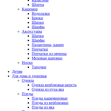
Кальсоны
Шорты
Кашемир
Водолазки
Брюки
Шапки
Шарфы
Аксессуары
Шапки
Шарфы
Палантины, кашне
Перчатки
Перчатки из овчины
Меховые варежки
Носки
Тапочки
Детям
Для дома и здоровья
Одеяла
Одеяла верблюжья шерсть
Одеяла из пуха яка
Пледы
Пледы кашемировые
Пледы из верблюжки
Пледы из яка