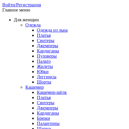
Войти/Регистрация
Главное меню
Для женщин
Одежда
Одежда из льна
Платья
Свитеры
Джемперы
Кардиганы
Пуловеры
Пальто
Жилеты
Юбки
Леггинсы
Шорты
Кашемир
Кашемир-шёлк
Платья
Свитеры
Джемперы
Кардиганы
Брюки
Палантины
Шапки