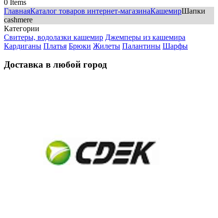
0
Items
Главная
Каталог товаров интернет-магазина
Кашемир
Шапки
cashmere
Категории
Свитеры, водолазки кашемир
Джемперы из кашемира
Кардиганы
Платья
Брюки
Жилеты
Палантины
Шарфы
Доставка в любой город