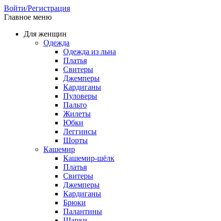
Войти/Регистрация
Главное меню
Для женщин
Одежда
Одежда из льна
Платья
Свитеры
Джемперы
Кардиганы
Пуловеры
Пальто
Жилеты
Юбки
Леггинсы
Шорты
Кашемир
Кашемир-шёлк
Платья
Свитеры
Джемперы
Кардиганы
Брюки
Палантины
Шапки