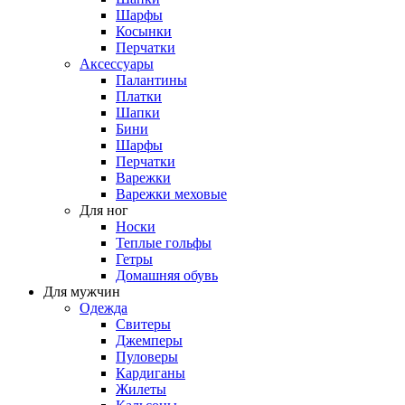
Шарфы
Косынки
Перчатки
Аксессуары
Палантины
Платки
Шапки
Бини
Шарфы
Перчатки
Варежки
Варежки меховые
Для ног
Носки
Теплые гольфы
Гетры
Домашняя обувь
Для мужчин
Одежда
Свитеры
Джемперы
Пуловеры
Кардиганы
Жилеты