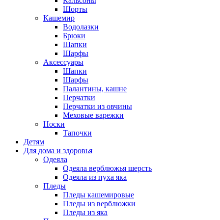
Кальсоны
Шорты
Кашемир
Водолазки
Брюки
Шапки
Шарфы
Аксессуары
Шапки
Шарфы
Палантины, кашне
Перчатки
Перчатки из овчины
Меховые варежки
Носки
Тапочки
Детям
Для дома и здоровья
Одеяла
Одеяла верблюжья шерсть
Одеяла из пуха яка
Пледы
Пледы кашемировые
Пледы из верблюжки
Пледы из яка